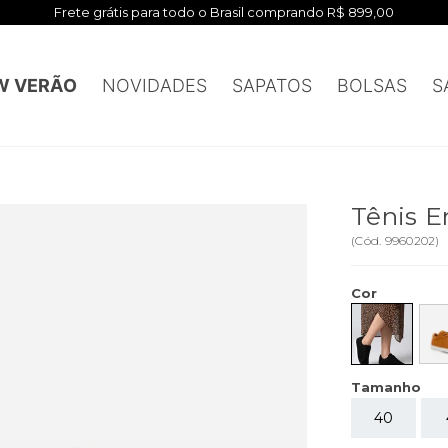
Frete grátis para todo o Brasil comprando R$ 899,00
W VERÃO
NOVIDADES
SAPATOS
BOLSAS
S
Tênis E
(
Cód.
9960202
)
Cor
Tamanho
40