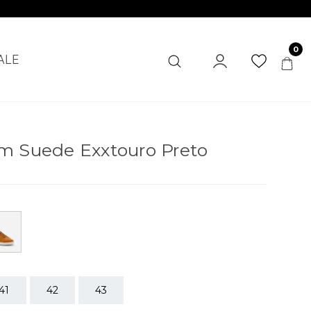
0
ALE
m Suede Exxtouro Preto
41
42
43