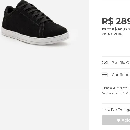
R$ 28
6x
de
R$ 48,17
s
ver parcelas
Pix -5% O
Cartão de
Frete e prazo:
Não sei meu CEP
Lista De Desej
Adic