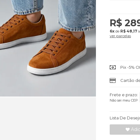
R$ 28
6x
de
R$ 48,17
s
ver parcelas
Pix -5% O
Cartão de
Frete e prazo:
Não sei meu CEP
Lista De Desej
Adic