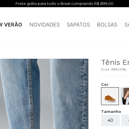
Frete grátis para todo o Brasil comprando R$ 899,00
W VERÃO
NOVIDADES
SAPATOS
BOLSAS
S
Tênis E
(
Cód.
9960208
)
Cor
Tamanho
40