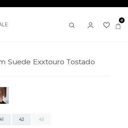
0
ALE
m Suede Exxtouro Tostado
41
42
43