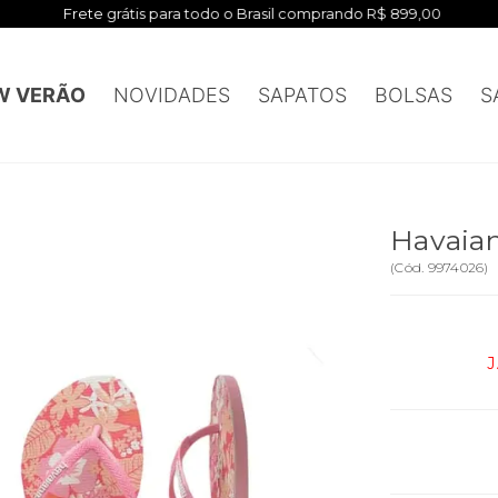
Frete grátis para todo o Brasil comprando R$ 899,00
W VERÃO
NOVIDADES
SAPATOS
BOLSAS
S
Havaian
(
Cód.
9974026
)