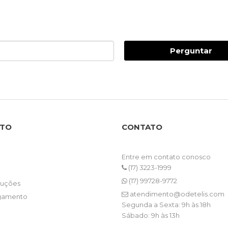
Perguntar
NTO
CONTATO
Entre em contato conosco
(17) 3223-1999
(17) 99728-9772
luções
atendimento@odetelis.com
gamento
Segunda a Sexta: 9h às 18h
Sábado: 9h às 13h