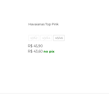
Havaianas Top Pink
41/42
43/44
45/46
R$ 45,90
R$ 43,60
no pix