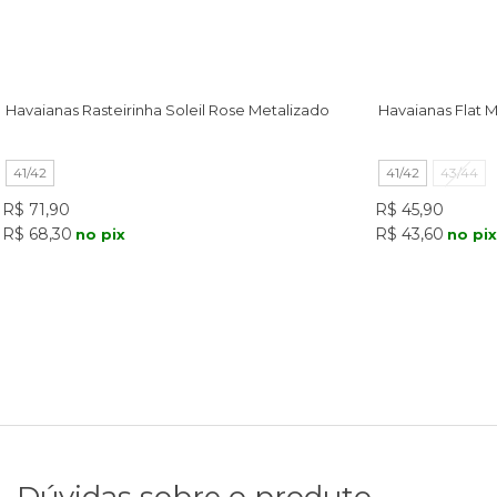
Havaianas Rasteirinha Soleil Rose Metalizado
Havaianas Flat M
41/42
41/42
43/44
R$ 71,90
R$ 45,90
R$ 68,30
R$ 43,60
no pix
no pix
Dúvidas sobre o produto