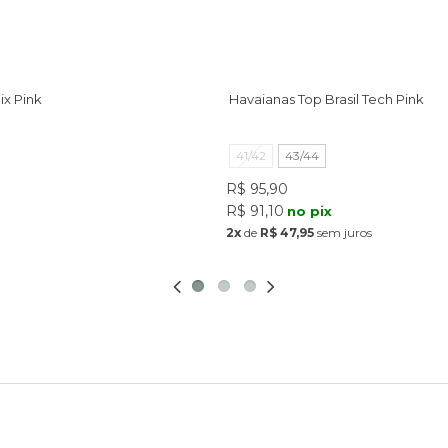
ix Pink
Havaianas Top Brasil Tech Pink
41/42
43/44
R$ 95,90
R$ 91,10
no pix
2x
de
R$ 47,95
sem juros